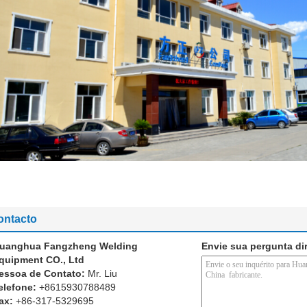
ontacto
uanghua Fangzheng Welding
Envie sua pergunta di
quipment CO., Ltd
essoa de Contato:
Mr. Liu
elefone:
+8615930788489
ax:
+86-317-5329695