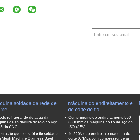
quina soldada da rede de
máquina do endireitamento e
ame
de corte do fio
odo refrigerando de água da
Comprimento de endireitamento 500-
uina de soldadura do rolo do aço
6000mm da máquina do fio de aço do
5 do CNC
ISO 415V
strução que constrói o fio soldado
fio 220V que endireita e máquina de
 Mesh Machine Stainless Steel
corte 0.7Mpa com compressor de ar