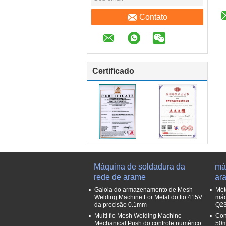
Contato
Certificado
Máquina de soldadura da
má
rede de arame
ar
Gaiola do armazenamento de Mesh
Mét
Welding Machine For Metal do fio 415V
máq
da precisão 0.1mm
Q23
Multi fio Mesh Welding Machine
Con
Mechanical Push do controle numérico
50m