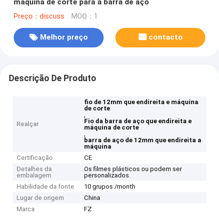
máquina de corte para a barra de aço
Preço：discuss
MOQ：1
Melhor preço
contacto
Descrição De Produto
fio de 12mm que endireita e máquina
de corte
,
Fio da barra de aço que endireita e
Realçar
máquina de corte
,
barra de aço de 12mm que endireita a
máquina
Certificação
CE
Detalhes da
Os filmes plásticos ou podem ser
embalagem
personalizados.
Habilidade da fonte
10 grupos /month
Lugar de origem
China
Marca
FZ