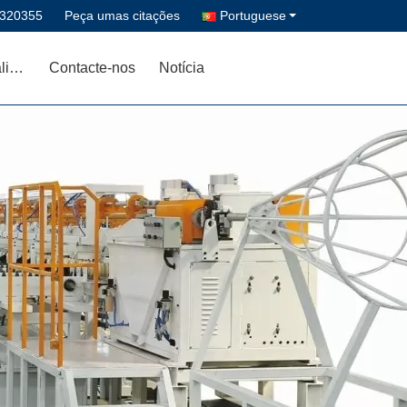
5320355
Peça umas citações
Portuguese
Controle da qualidade
Contacte-nos
Notícia