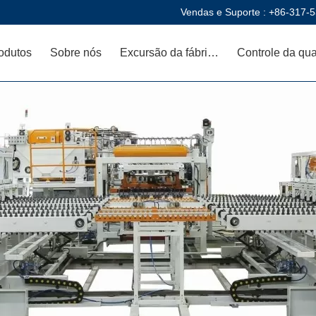
Vendas e Suporte :
+86-317-
odutos
Sobre nós
Excursão da fábrica