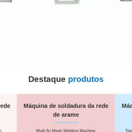
Destaque
produtos
rede
Máquina de soldadura da rede
Máq
de arame
h
Multi fio Mesh Welding Machine
Tel